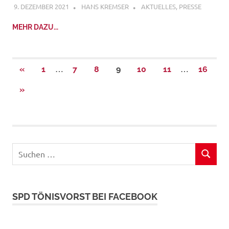
9. DEZEMBER 2021
HANS KREMSER
AKTUELLES
,
PRESSE
MEHR DAZU...
Seitennummerierung
…
…
VORHERIGE
«
1
7
8
9
10
11
16
BEITRÄGE
der
NÄCHSTE
»
BEITRÄGE
Beiträge
Suchen
SUCHEN
nach:
SPD TÖNISVORST BEI FACEBOOK