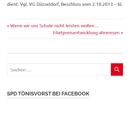
dient. Vgl. VG Düsseldorf, Beschluss vom 2.10.2013 – 6L
Vorheriger
Beitragsnavigation
Wenn wir uns Schule nicht leisten wollen…
Beitrag:
Nächster
Mietpreisentwicklung abremsen
Beitrag:
Suchen
SUCHEN
nach:
SPD TÖNISVORST BEI FACEBOOK