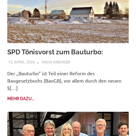
SPD Tönisvorst zum Bauturbo:
12. APRIL 2026
HANS KREMSER
Der „Bauturbo“ ist Teil einer Reform des
Baugesetzbuchs (BauGB), vor allem durch den neuen
§[…]
MEHR DAZU...