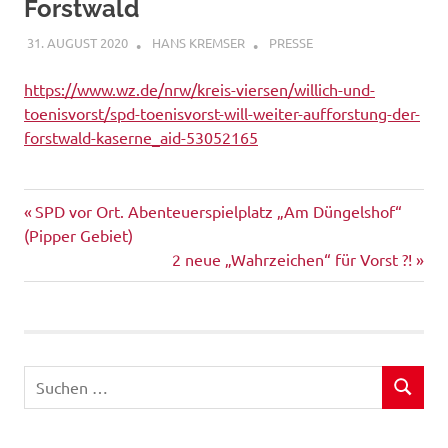
Forstwald
31. AUGUST 2020
HANS KREMSER
PRESSE
https://www.wz.de/nrw/kreis-viersen/willich-und-
toenisvorst/spd-toenisvorst-will-weiter-aufforstung-der-
forstwald-kaserne_aid-53052165
Vorheriger
Beitragsnavigation
SPD vor Ort. Abenteuerspielplatz „Am Düngelshof“
Beitrag:
(Pipper Gebiet)
Nächster
2 neue „Wahrzeichen“ für Vorst ?!
Beitrag:
Suchen
SUCHEN
nach: